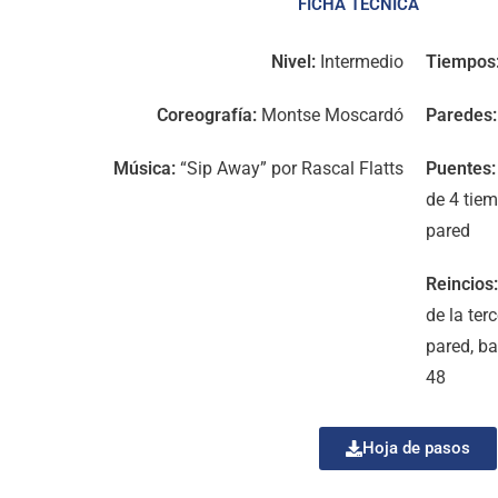
FICHA TÉCNICA
Nivel:
Intermedio
Tiempos
Coreografía:
Montse Moscardó
Paredes:
Música:
“Sip Away” por Rascal Flatts
Puentes:
de 4 tiem
pared
Reincios:
de la ter
pared, ba
48
Hoja de pasos