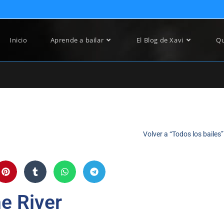
Inicio
Aprende a bailar
El Blog de Xavi
Qu
Volver a “Todos los bailes”
e River