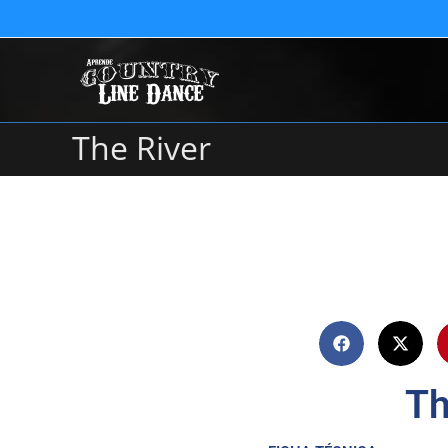
The River
Th