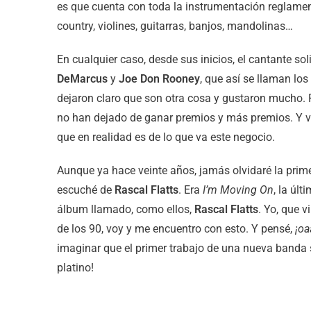
es que cuenta con toda la instrumentación reglamen
country, violines, guitarras, banjos, mandolinas…
En cualquier caso, desde sus inicios, el cantante sol
DeMarcus
y
Joe Don Rooney
, que así se llaman los
dejaron claro que son otra cosa y gustaron mucho.
no han dejado de ganar premios y más premios. Y 
que en realidad es de lo que va este negocio.
Aunque ya hace veinte años, jamás olvidaré la prim
escuché de
Rascal Flatts
. Era
I’m Moving On
, la úl
álbum llamado, como ellos,
Rascal Flatts
. Yo, que 
de los 90, voy y me encuentro con esto. Y pensé,
¡oa
imaginar que el primer trabajo de una nueva banda 
platino!