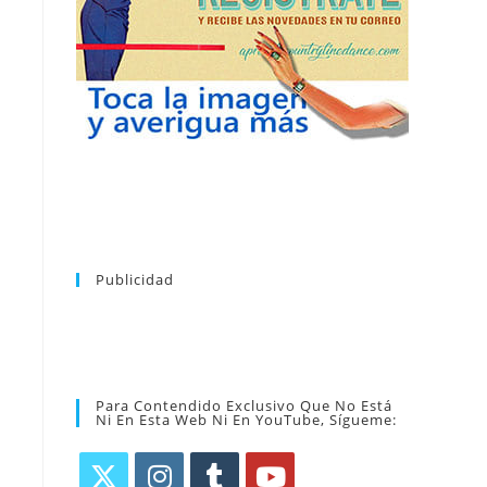
puedes dar de baja tu suscripción a la
nuevos bailes. En cualquier momento
novedades tanto en el blog, como de
en tu correo la newsletter con las
coreografía que más te apetezca. Recibirás
alfabético de vídeos tutoriales y aprender la
la web. Puedes consultar el directorio
Tras registrarte tendrás acceso completo a
Publicidad
Para Contendido Exclusivo Que No Está
Ni En Esta Web Ni En YouTube, Sígueme: