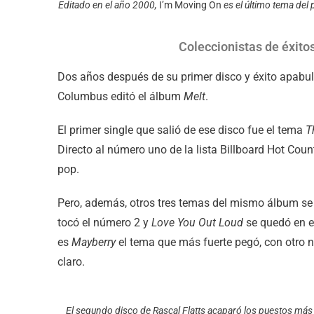
Editado en el año 2000,
I’m Moving On
es el último tema del 
Coleccionistas de éxito
Dos años después de su primer disco y éxito apabulla
Columbus editó el álbum
Melt
.
El primer single que salió de ese disco fue el tema
T
Directo al número uno de la lista Billboard Hot Count
pop.
Pero, además, otros tres temas del mismo álbum se
tocó el número 2 y
Love You Out Loud
se quedó en el
es
Mayberry
el tema que más fuerte pegó, con otro n
claro.
El segundo disco de Rascal Flatts acaparó los puestos más al