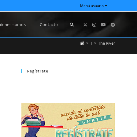
Menú usuario
ienes somos
Contacto
>
T
>
The River
Regístrate
REGÍSTRATE
newsletter sin dejar de estar registrado.