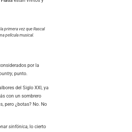
 Flatts
están vivitos y
 la primera vez que Rascal
una película musical.
considerados por la
ountry
, punto.
albores del Siglo XXI, ya
erás con un sombrero
as, pero ¿botas? No. No
onar
sinfónica
, lo cierto