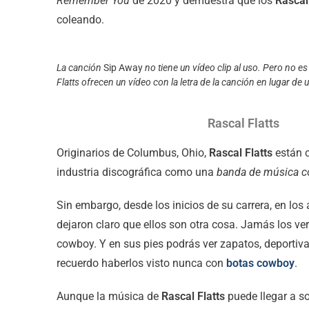
Remember You
de 2020 y demuestra que los
Rascal
coleando.
La canción
Sip Away
no tiene un vídeo clip al uso. Pero no es
Flatts ofrecen un vídeo con la letra de la canción en lugar de 
Rascal Flatts
Originarios de Columbus, Ohio,
Rascal Flatts
están 
industria discográfica como una
banda de música c
Sin embargo, desde los inicios de su carrera, en los 
dejaron claro que ellos son otra cosa. Jamás los v
cowboy. Y en sus pies podrás ver zapatos, deportiv
recuerdo haberlos visto nunca con
botas cowboy
.
Aunque la música de
Rascal Flatts
puede llegar a s