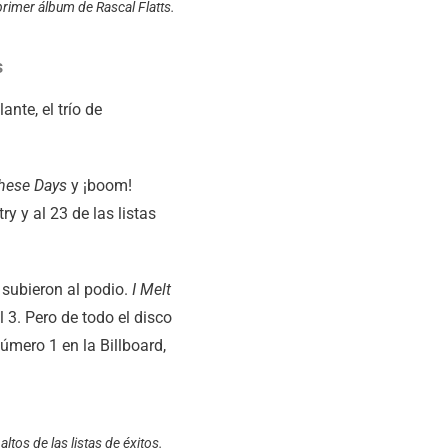
primer álbum de Rascal Flatts.
s
nte, el trío de
hese Days
y ¡boom!
ry y al 23 de las listas
 subieron al podio.
I Melt
 3. Pero de todo el disco
úmero 1 en la Billboard,
tos de las listas de éxitos.