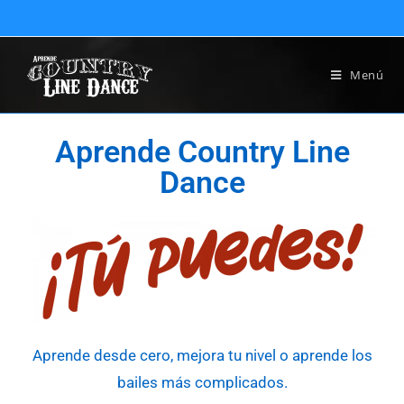
Menú
Aprende Country Line
Dance
Aprende desde cero, mejora tu nivel o aprende los
bailes más complicados.