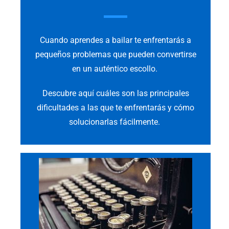
Cuando aprendes a bailar te enfrentarás a
pequeños problemas que pueden convertirse
en un auténtico escollo.
Descubre aquí cuáles son las principales
dificultades a las que te enfrentarás y cómo
solucionarlas fácilmente.