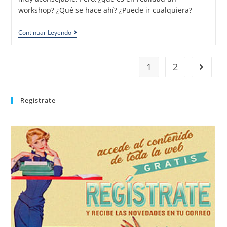
workshop? ¿Qué se hace ahí? ¿Puede ir cualquiera?
Continuar Leyendo
1
2
Regístrate
REGÍSTRATE
tu suscripción a la newsletter sin dejar de estar registrado.
de nuevos bailes. En cualquier momento puedes dar de baja
correo la newsletter con las novedades tanto en el blog, como
aprender la coreografía que más te apetezca. Recibirás en tu