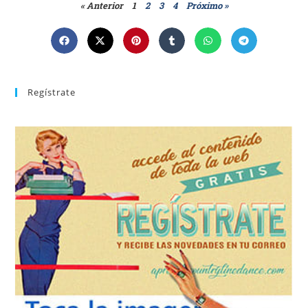
« Anterior
1
2
3
4
Próximo »
Regístrate
REGÍSTRATE
tu suscripción a la newsletter sin dejar de estar registrado.
de nuevos bailes. En cualquier momento puedes dar de baja
correo la newsletter con las novedades tanto en el blog, como
aprender la coreografía que más te apetezca. Recibirás en tu
consultar el directorio alfabético de vídeos tutoriales y
Tras registrarte tendrás acceso completo a la web. Puedes