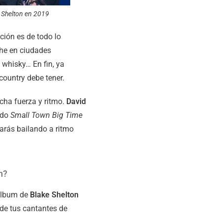
 Shelton en 2019
ción es de todo lo
che en ciudades
 whisky… En fin, ya
ountry debe tener.
cha fuerza y ritmo.
David
ndo
Small Town Big Time
tarás bailando a ritmo
n?
 álbum de
Blake Shelton
 de tus cantantes de