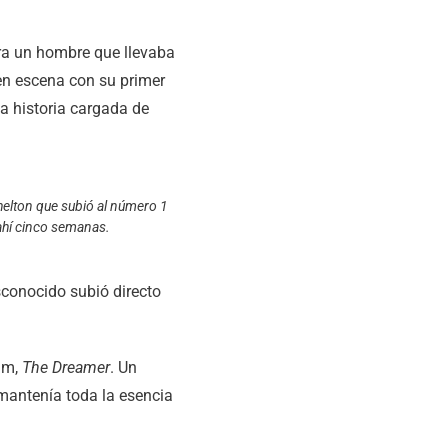
ra un hombre que llevaba
en escena con su primer
a historia cargada de
Shelton que subió al número 1
 ahí cinco semanas.
sconocido subió directo
bum,
The Dreamer
. Un
 mantenía toda la esencia