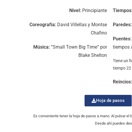
Nivel:
Principiante
Tiempos
Coreografía:
David Villellas y Montse
Paredes:
Chafino
Puentes:
Música:
“Small Town Big Time” por
tiempos a
Blake Shelton
Tiene un fi
tiempo 22 
Reincios:
Hoja de pasos
Es conveniente tener la hoja de pasos a mano. Al pulsar el
Desde ahí puedes desc