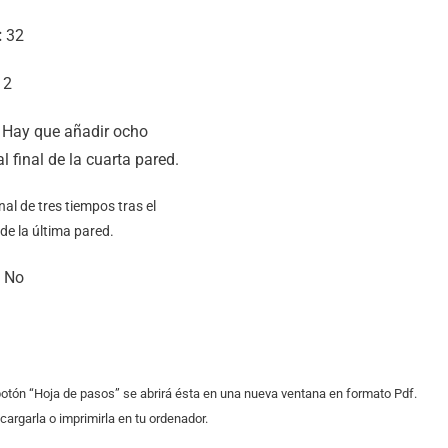
:
32
2
Hay que añadir ocho
l final de la cuarta pared.
nal de tres tiempos tras el
de la última pared.
No
 botón “Hoja de pasos” se abrirá ésta en una nueva ventana en formato Pdf.
argarla o imprimirla en tu ordenador.