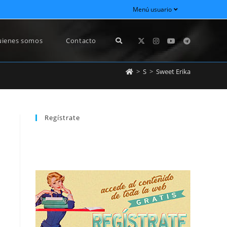
Menú usuario
ienes somos
Contacto
>
S
>
Sweet Erika
Regístrate
REGÍSTRATE
newsletter sin dejar de estar registrado.