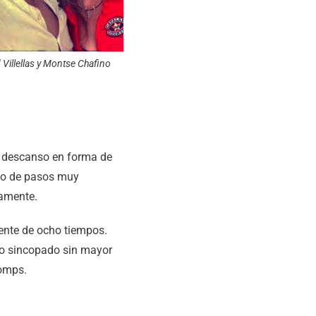
 Villellas y Montse Chafino
de descanso en forma de
seo de pasos muy
tamente.
uente de ocho tiempos.
po sincopado sin mayor
tomps.