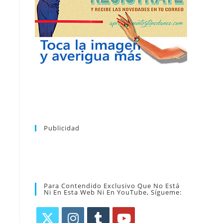
puedes dar de baja tu suscripción a la
nuevos bailes. En cualquier momento
novedades tanto en el blog, como de
en tu correo la newsletter con las
coreografía que más te apetezca. Recibirás
alfabético de vídeos tutoriales y aprender la
la web. Puedes consultar el directorio
Tras registrarte tendrás acceso completo a
Publicidad
Para Contendido Exclusivo Que No Está
Ni En Esta Web Ni En YouTube, Sígueme: