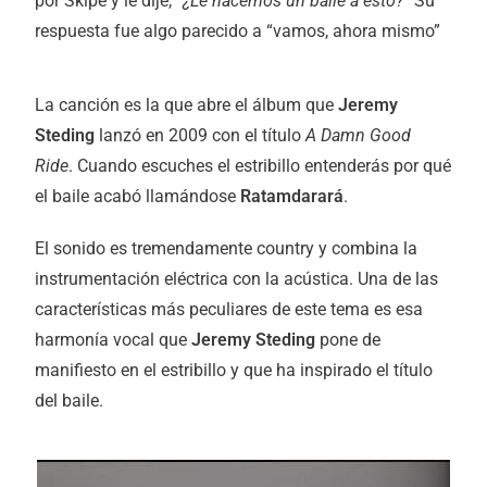
por Skipe y le dije, “
¿Le hacemos un baile a esto?
” Su
respuesta fue algo parecido a “vamos, ahora mismo”
La canción es la que abre el álbum que
Jeremy
Steding
lanzó en 2009 con el título
A Damn Good
Ride
. Cuando escuches el estribillo entenderás por qué
el baile acabó llamándose
Ratamdarará
.
El sonido es tremendamente country y combina la
instrumentación eléctrica con la acústica. Una de las
características más peculiares de este tema es esa
harmonía vocal que
Jeremy Steding
pone de
manifiesto en el estribillo y que ha inspirado el título
del baile.