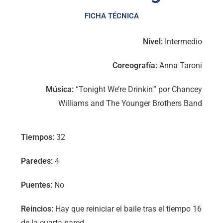
FICHA TÉCNICA
Nivel:
Intermedio
Coreografía:
Anna Taroni
Música:
“Tonight We’re Drinkin'” por Chancey
Williams and The Younger Brothers Band
Tiempos:
32
Paredes:
4
Puentes:
No
Reincios:
Hay que reiniciar el baile tras el tiempo 16
de la cuarta pared