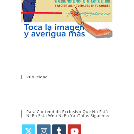
puedes dar de baja tu suscripción a la
nuevos bailes. En cualquier momento
novedades tanto en el blog, como de
en tu correo la newsletter con las
coreografía que más te apetezca. Recibirás
alfabético de vídeos tutoriales y aprender la
la web. Puedes consultar el directorio
Tras registrarte tendrás acceso completo a
Publicidad
Para Contendido Exclusivo Que No Está
Ni En Esta Web Ni En YouTube, Sígueme: