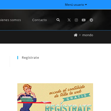
Menú usuario
ienes somos
Contacto
>
mondo
Regístrate
REGÍSTRATE
newsletter sin dejar de estar registrado.