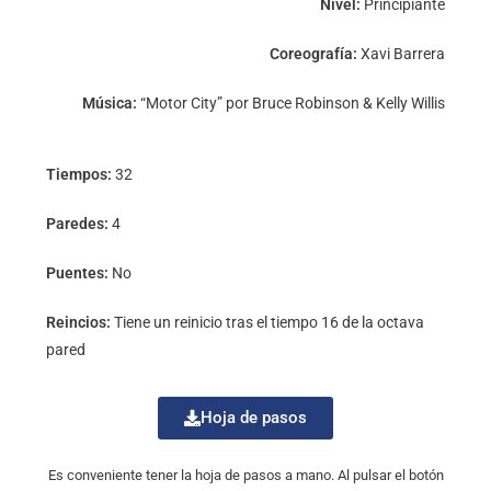
Nivel:
Principiante
Coreografía:
Xavi Barrera
Música:
“Motor City” por Bruce Robinson & Kelly Willis
Tiempos:
32
Paredes:
4
Puentes:
No
Reincios:
Tiene un reinicio tras el tiempo 16 de la octava
pared
Hoja de pasos
Es conveniente tener la hoja de pasos a mano. Al pulsar el botón