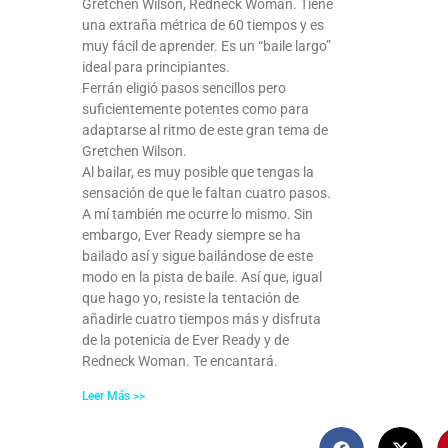
Gretchen Wilson, Redneck Woman. Tiene
una extraña métrica de 60 tiempos y es
muy fácil de aprender. Es un “baile largo”
ideal para principiantes.
Ferrán eligió pasos sencillos pero
suficientemente potentes como para
adaptarse al ritmo de este gran tema de
Gretchen Wilson.
Al bailar, es muy posible que tengas la
sensación de que le faltan cuatro pasos.
A mí también me ocurre lo mismo. Sin
embargo, Ever Ready siempre se ha
bailado así y sigue bailándose de este
modo en la pista de baile. Así que, igual
que hago yo, resiste la tentación de
añadirle cuatro tiempos más y disfruta
de la potenicia de Ever Ready y de
Redneck Woman. Te encantará.
Leer Más >>