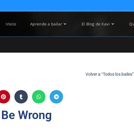
Inicio
Aprende a bailar
El Blog de Xavi
Qu
Volver a “Todos los bailes”
t Be Wrong