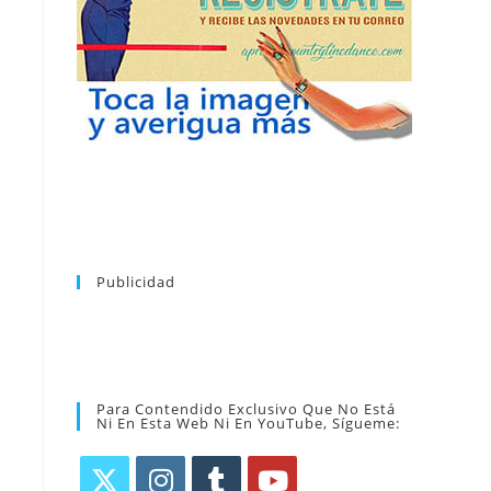
puedes dar de baja tu suscripción a la
nuevos bailes. En cualquier momento
novedades tanto en el blog, como de
en tu correo la newsletter con las
coreografía que más te apetezca. Recibirás
alfabético de vídeos tutoriales y aprender la
la web. Puedes consultar el directorio
Tras registrarte tendrás acceso completo a
Publicidad
Para Contendido Exclusivo Que No Está
Ni En Esta Web Ni En YouTube, Sígueme: