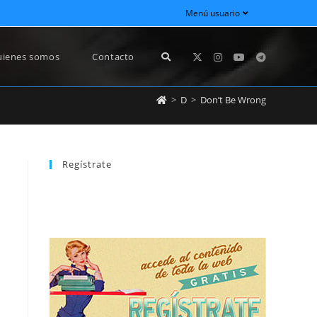
Menú usuario
ienes somos
Contacto
>
D
>
Don’t Be Wrong
Regístrate
REGÍSTRATE
newsletter sin dejar de estar registrado.