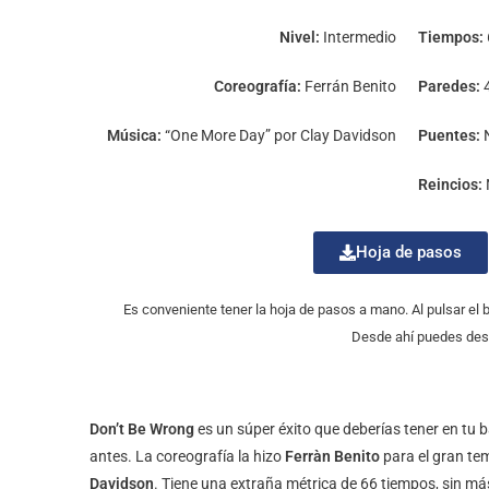
Nivel:
Intermedio
Tiempos:
Coreografía:
Ferrán Benito
Paredes:
Música:
“One More Day” por Clay Davidson
Puentes:
Reincios:
Hoja de pasos
Es conveniente tener la hoja de pasos a mano. Al pulsar el
Desde ahí puedes desc
Don’t Be Wrong
es un súper éxito que deberías tener en tu 
antes. La coreografía la hizo
Ferràn Benito
para el gran t
Davidson
. Tiene una extraña métrica de 66 tiempos, sin má