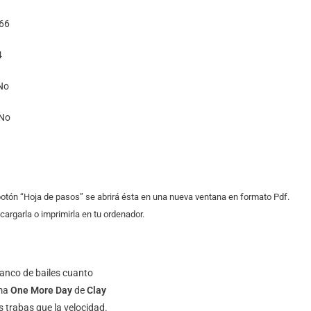
66
4
No
No
 botón “Hoja de pasos” se abrirá ésta en una nueva ventana en formato Pdf.
argarla o imprimirla en tu ordenador.
banco de bailes cuanto
ema
One More Day
de
Clay
s trabas que la velocidad.