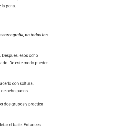
e la pena.
a coreografía, no todos los
s. Después, esos ocho
erado. De este modo puedes
acerlo con soltura.
po de ocho pasos.
s dos grupos y practica
tar el baile. Entonces