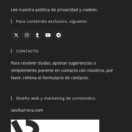
Lee nuestra política de privacidad y cookies.
Para contenido exclusivo, sígueme:
Se
Se
Se
Se
Se
abre
abre
abre
abre
abre
CONTACTO
en
en
en
en
en
Para resolver dudas, aportar sugerencias o
una
una
una
una
una
simplemente ponerte en contacto con nosotros, por
nueva
nueva
nueva
nueva
nueva
favor, rellena el formulario de contacto.
pestaña
pestaña
pestaña
pestaña
pestaña
Diseño web y marketing de contenidos:
xavibarrera.com