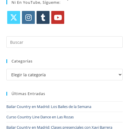
Ni En YouTube, Sígueme:
Se
Se
Se
Se
abre
abre
abre
abre
Pul
en
en
en
en
Es
una
una
una
una
par
nueva
nueva
nueva
nueva
Categorías
cer
pestaña
pestaña
pestaña
pestaña
el
Categorías
pan
de
bú
Últimas Entradas
Bailar Country en Madrid: Los Bailes de la Semana
Curso Country Line Dance en Las Rozas
Bailar Country en Madrid: Clases presenciales con Xavi Barrera