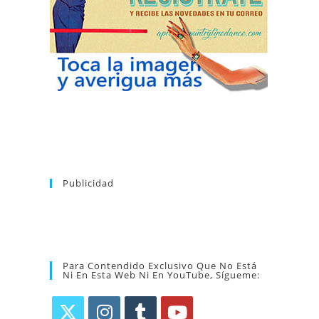
puedes dar de baja tu suscripción a la
nuevos bailes. En cualquier momento
novedades tanto en el blog, como de
en tu correo la newsletter con las
coreografía que más te apetezca. Recibirás
alfabético de vídeos tutoriales y aprender la
la web. Puedes consultar el directorio
Tras registrarte tendrás acceso completo a
Publicidad
Para Contendido Exclusivo Que No Está
Ni En Esta Web Ni En YouTube, Sígueme: