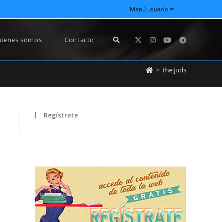
Menú usuario
ienes somos
Contacto
>
the juds
Regístrate
REGÍSTRATE
newsletter sin dejar de estar registrado.