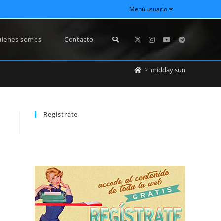
Menú usuario
ienes somos
Contacto
>
midday sun
Regístrate
REGÍSTRATE
newsletter sin dejar de estar registrado.