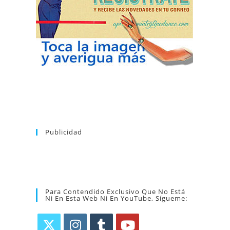
puedes dar de baja tu suscripción a la
nuevos bailes. En cualquier momento
novedades tanto en el blog, como de
en tu correo la newsletter con las
coreografía que más te apetezca. Recibirás
alfabético de vídeos tutoriales y aprender la
la web. Puedes consultar el directorio
Tras registrarte tendrás acceso completo a
Publicidad
Para Contendido Exclusivo Que No Está
Ni En Esta Web Ni En YouTube, Sígueme: