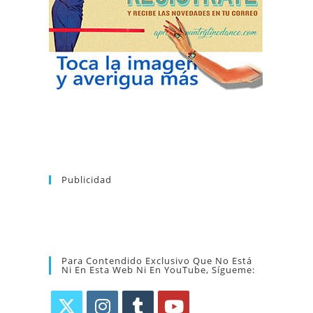
puedes dar de baja tu suscripción a la
nuevos bailes. En cualquier momento
novedades tanto en el blog, como de
en tu correo la newsletter con las
coreografía que más te apetezca. Recibirás
alfabético de vídeos tutoriales y aprender la
la web. Puedes consultar el directorio
Tras registrarte tendrás acceso completo a
Publicidad
Para Contendido Exclusivo Que No Está
Ni En Esta Web Ni En YouTube, Sígueme: