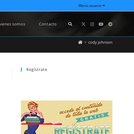
Menú usuario
ienes somos
Contacto
>
cody johnson
Regístrate
REGÍSTRATE
newsletter sin dejar de estar registrado.