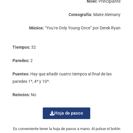
Nivel:
Principiante
Coreografía:
Maite Alemany
Música:
“You’re Only Young Once” por Derek Ryan
Tiempos:
32
Paredes:
2
Puentes:
Hay que añadir cuatro tiempos al final de las
paredes 1ª, 4ª y 10ª.
Reincios:
No
Hoja de pasos
Es conveniente tener la hoja de pasos a mano. Al pulsar el botón