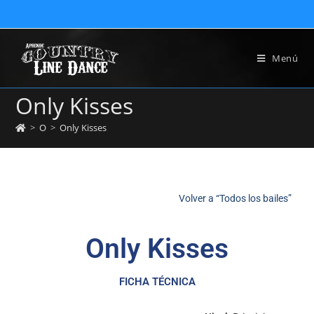
Menú
Only Kisses
>
O
>
Only Kisses
Volver a “Todos los bailes”
Only Kisses
FICHA TÉCNICA