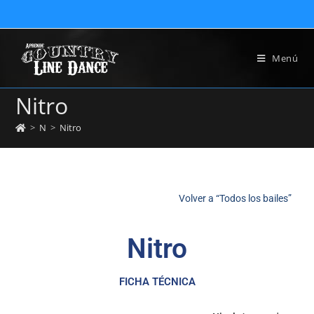
Menú
Nitro
>
N
>
Nitro
Volver a “Todos los bailes”
Nitro
FICHA TÉCNICA