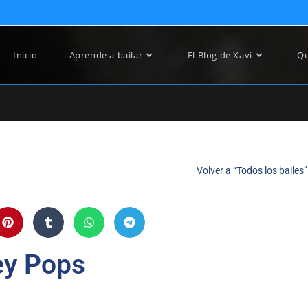
Inicio
Aprende a bailar
El Blog de Xavi
Qu
Volver a “Todos los bailes”
y Pops