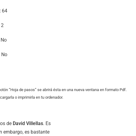
:
64
2
No
No
 botón “Hoja de pasos” se abrirá ésta en una nueva ventana en formato Pdf.
argarla o imprimirla en tu ordenador.
pos de
David Villellas
. Es
in embargo, es bastante