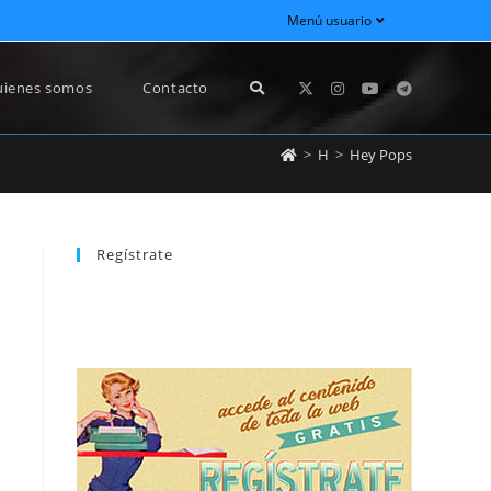
Menú usuario
ienes somos
Contacto
>
H
>
Hey Pops
Regístrate
REGÍSTRATE
newsletter sin dejar de estar registrado.