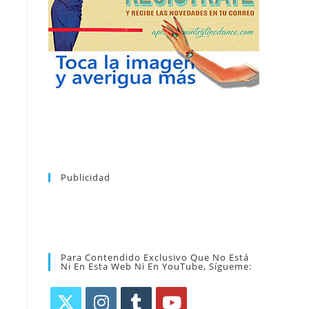
puedes dar de baja tu suscripción a la
nuevos bailes. En cualquier momento
novedades tanto en el blog, como de
en tu correo la newsletter con las
coreografía que más te apetezca. Recibirás
alfabético de vídeos tutoriales y aprender la
la web. Puedes consultar el directorio
Tras registrarte tendrás acceso completo a
Publicidad
Para Contendido Exclusivo Que No Está
Ni En Esta Web Ni En YouTube, Sígueme: