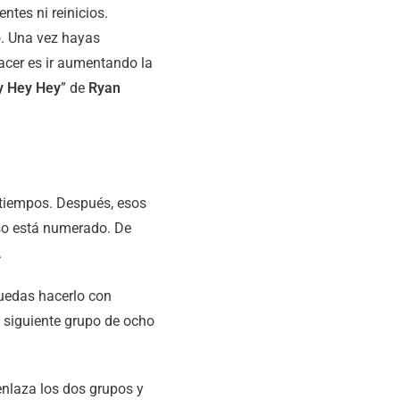
entes ni reinicios.
. Una vez hayas
acer es ir aumentando la
y Hey Hey
” de
Ryan
 tiempos. Después, esos
so está numerado. De
.
puedas hacerlo con
l siguiente grupo de ocho
nlaza los dos grupos y