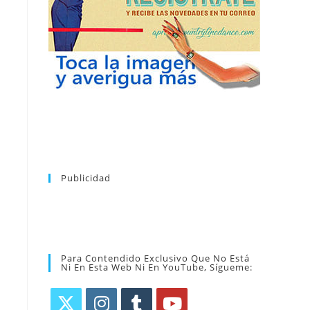
puedes dar de baja tu suscripción a la
nuevos bailes. En cualquier momento
novedades tanto en el blog, como de
en tu correo la newsletter con las
coreografía que más te apetezca. Recibirás
alfabético de vídeos tutoriales y aprender la
la web. Puedes consultar el directorio
Tras registrarte tendrás acceso completo a
Publicidad
Para Contendido Exclusivo Que No Está
Ni En Esta Web Ni En YouTube, Sígueme: