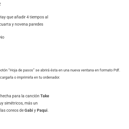
2
ay que añadir 4 tiempos al
a cuarta y novena paredes
No
 botón “Hoja de pasos” se abrirá ésta en una nueva ventana en formato Pdf.
argarla o imprimirla en tu ordenador.
hecha para la canción
Take
muy simétricos, más un
 las coreos de
Gabi
y
Paqui
.