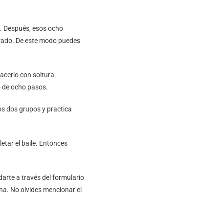
s. Después, esos ocho
erado. De este modo puedes
acerlo con soltura.
po de ocho pasos.
s dos grupos y practica
tar el baile. Entonces
arte a través del formulario
na. No olvides mencionar el