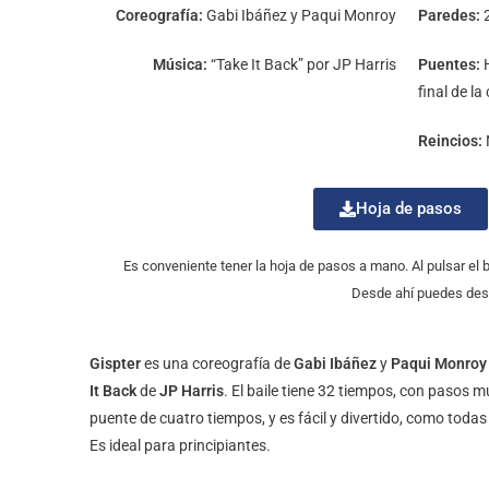
Coreografía:
Gabi Ibáñez y Paqui Monroy
Paredes:
Música:
“Take It Back” por JP Harris
Puentes:
H
final de l
Reincios:
Hoja de pasos
Es conveniente tener la hoja de pasos a mano. Al pulsar el
Desde ahí puedes desc
Gispter
es una coreografía de
Gabi Ibáñez
y
Paqui Monroy
It Back
de
JP Harris
. El baile tiene 32 tiempos, con pasos 
puente de cuatro tiempos, y es fácil y divertido, como todas
Es ideal para principiantes.