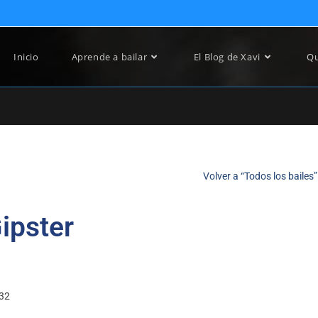
Inicio
Aprende a bailar
El Blog de Xavi
Qu
Volver a “Todos los bailes”
ipster
32