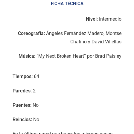
FICHA TÉCNICA
Nivel:
Intermedio
Coreografía:
Ángeles Fernández Madero, Montse
Chafino y David Villellas
Música:
“My Next Broken Heart” por Brad Paisley
Tiempos:
64
Paredes:
2
Puentes:
No
Reincios:
No
En la última pared que hacer los mismos pasos